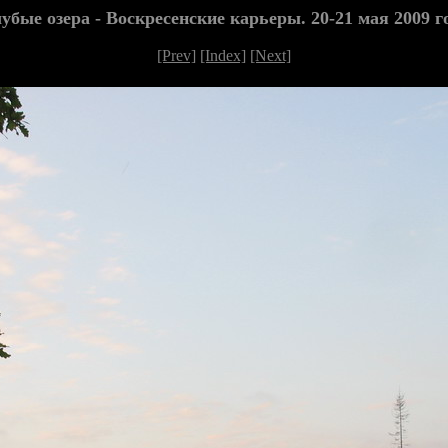
убые озера - Воскресенские карьеры. 20-21 мая 2009 г
[Prev]
[Index]
[Next]