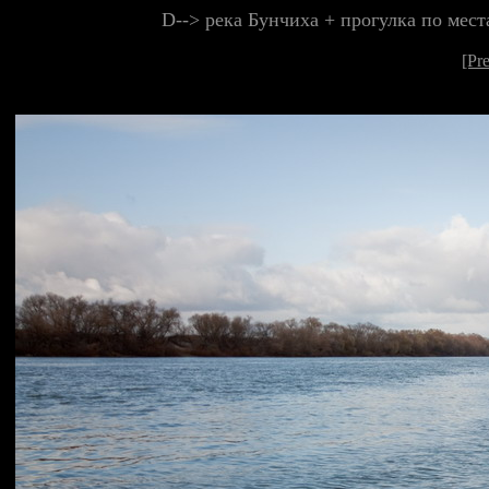
D--> река Бунчиха + прогулка по мес
[Pr