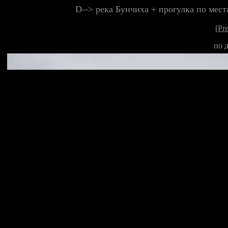
D--> река Бунчиха + прогулка по мес
[Pr
по 