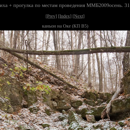
чиха + прогулка по местам проведения ММБ2009осень. 31-
[Prev]
[Index]
[Next]
каньон на Оке (КП В5)